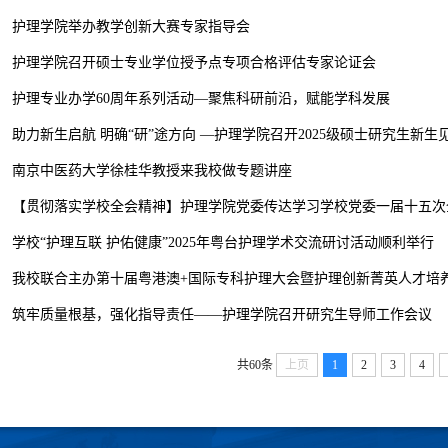
护理学院举办教学创新大赛专家指导会
护理学院召开硕士专业学位授予点专项合格评估专家论证会
护理专业办学60周年系列活动—聚焦科研前沿，赋能学科发展
助力新生启航 明确“研”途方向 —护理学院召开2025级硕士研究生新生
南京中医药大学徐桂华教授来我校做专题讲座
【贯彻落实学校全会精神】护理学院党委传达学习学校党委一届十五次
学校“护理互联 护佑健康”2025年粤台护理学术交流研讨活动顺利举行
我校联合主办第十届粤港澳+国际专科护理大会暨护理创新菁英人才培
筑牢质量根基，强化指导责任——护理学院召开研究生导师工作会议
共60条
上页
1
2
3
4